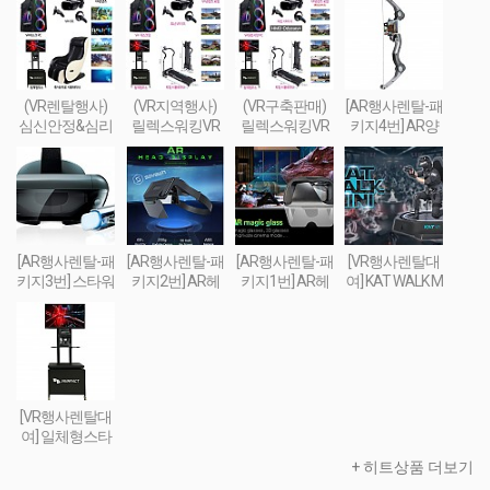
(VR렌탈행사)
(VR지역행사)
(VR구축판매)
[AR행사렌탈-패
심신안정&심리
릴렉스워킹VR
릴렉스워킹VR
키지4번] AR양
치료&휴식 VR
세트-Relax Walki
세트-Relax Walki
궁게임 또는 슈
세트 패키지
ng VR SET
ng VR SET (선착
팅건 + 스마트폰
순 100대 / 2019
+ AR콘텐츠세
년 10월까지 한
팅
정 할인판매)
[AR행사렌탈-패
[AR행사렌탈-패
[AR행사렌탈-패
[VR행사렌탈대
키지3번] 스타워
키지2번] AR헤
키지1번] AR헤
여] KAT WALK M
즈 제다이 챌린
드셋 + 스마트폰
드셋 + 스마트폰
INI(트래드밀 - 실
지 AR풀세트(제
+ 컨트롤러 + AR
+ AR콘텐츠세
감 FPS체험 행
다이검 + 센서 +
콘텐츠세팅
팅
사장비(트레드
AR헤드셋 + 스
밀) TREAD MILL
마트폰) + AR콘
VR
텐츠세팅
[VR행사렌탈대
여] 일체형스타
일 VR행사용 부
+ 히트상품 더보기
스(모니터포함-