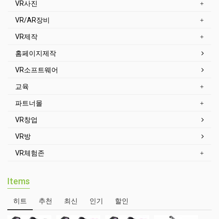
VR사진
VR/AR장비
VR제작
홈페이지제작
VR소프트웨어
교육
파트너몰
VR창업
VR방
VR체험존
Items
히트
추천
최신
인기
할인