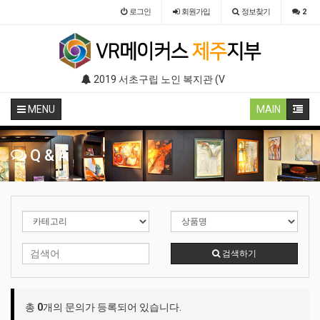
로그인
회원
가입
정보찾기
2
부스 (인기 VR 체험) - VR렌탈대여 행사
2019 서초구립 노인 복지관 (VR 설치) - VR 구축 판매
2019 LG 미디어 센터 (졸음운전/ 음주운전
MENU
MAIN
Q & A
검색하기
총
0
개의 문의가 등록되어 있습니다.