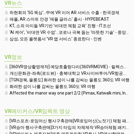
32인치형)
VR뉴스
하현회의 '5G 뚝심'…中에 VR 이어 AR 서비스 수출 - 한국경제
애플, AR 스마트 안경 ‘애플 글라스’ 출시 - HYPEBEAST
KT, 소외 아이들 VR기반 '비대면 체험 교육' 진행 - IT조선
‘AI 케어’, ‘비대면 VR 수업’…코로나 극복 돕는 ‘따뜻한 기술’ - 중앙일보 - 중앙일보 모바일
삼성, 모든 플랫폼서 'VR 앱 서비스' 종료한다 - 인벤
VR정보
[360VR영상촬영제작] 예당호출렁다리(360VRMOVIE) - 릴렉스워킹VR체험용(Relax Walking VR)(VR임팩트)
개신문화관-좌측(로드뷰) - 충북대학교 VR사이버투어/VR항공파노라마/VR영상촬영제작
[TGN경북, 울릉도] 화려한 섬이 나를 감싸는 울릉도 360도 VR 여행
화려한 섬이 나를 감싸는 울릉도 360도 VR 여행
Affected the manor way one part 2/2 (Pimax, Katwalk mini, Index Controller)
VR메이커스/VR임팩트 영상
[VR스포츠-로잉머신 행사구축판매]VR로잉머신(노젓기) 체험 패키지(VR Rowing Machine Simulator Set)-VR기기장비렌탈대여체험행사가능
[VR승마 행사구축판매]3가지 타입의 자체제작 VR승마체험 패키지(VR Horse Riding Simulator Set)-VR기기장비렌탈대여체험행사가능