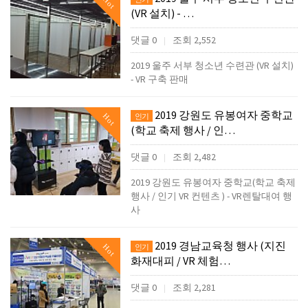
Hot
(VR 설치) - …
댓글 0
조회 2,552
|
2019 울주 서부 청소년 수련관 (VR 설치)
- VR 구축 판매
2019 강원도 유봉여자 중학교
Hot
인기
(학교 축제 행사 / 인…
댓글 0
조회 2,482
|
2019 강원도 유봉여자 중학교(학교 축제
행사 / 인기 VR 컨텐츠 ) - VR렌탈대여 행
사
2019 경남교육청 행사 (지진
Hot
인기
화재대피 / VR 체험…
댓글 0
조회 2,281
|