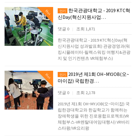
한국관광대학교 - 2019 KTC혁
Hot
인기
신Day(혁신지원사업…
댓글 0
조회 1,871
|
한국관광대학교 - 2019 KTC혁신Day(혁
신지원사업 성과발표회) 관광경영과(워
킹시뮬레이터-릴렉스워킹 여행지&관광
지 및 인기컨텐츠 VR체험부스)
2019년 제1회 OH~MYJOB(오~
Hot
인기
마이잡) 국립한경…
댓글 0
조회 2,178
|
2019년 제1회 OH~MYJOB(오~마이잡) 국
립한경대학교와 한길학교가 함께하는
장애학생을 위한 진로융합프로젝트(VR
체험부스-VR렌탈대여임대행사) VR바리
스타왕/VR요리왕