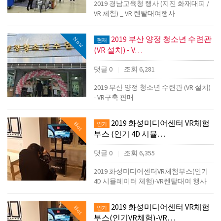
2019 경남교육청 행사 (지진 화재대피 /
VR 체험) _ VR 렌탈대여행사
2019 부산 양정 청소년 수련관
Now
현재
(VR 설치) - V…
댓글 0
조회 6,281
|
2019 부산 양정 청소년 수련관 (VR 설치)
- VR구축 판매
2019 화성미디어센터 VR체험
Hot
인기
부스 (인기 4D 시뮬…
댓글 0
조회 6,355
|
2019 화성미디어센터VR체험부스(인기
4D 시뮬레이터 체험)-VR렌탈대여 행사
2019 화성미디어센터 VR체험
Hot
인기
부스(인기VR체험)-VR…