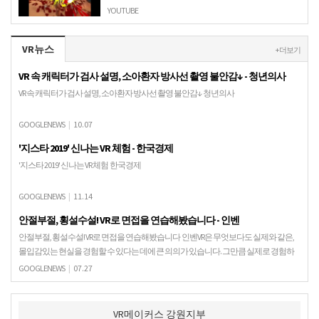
YOUTUBE
VR뉴스
+ 더보기
VR 속 캐릭터가 검사 설명, 소아환자 방사선 촬영 불안감↓ - 청년의사
VR 속 캐릭터가 검사 설명, 소아환자 방사선 촬영 불안감↓ 청년의사
GOOGLENEWS
|
10.07
'지스타 2019' 신나는 VR 체험 - 한국경제
'지스타 2019' 신나는 VR 체험 한국경제
GOOGLENEWS
|
11.14
안절부절, 횡설수설! VR로 면접을 연습해봤습니다 - 인벤
안절부절, 횡설수설! VR로 면접을 연습해봤습니다 인벤VR은 무엇보다도 실제와 같은,
몰입감있는 현실을 경험할 수 있다는 데에 큰 의의가 있습니다. 그만큼 실제로 경험하
기 위해서는 많은 비용이 들거나, 위험한 일들…
GOOGLENEWS
|
07.27
VR메이커스 강원지부