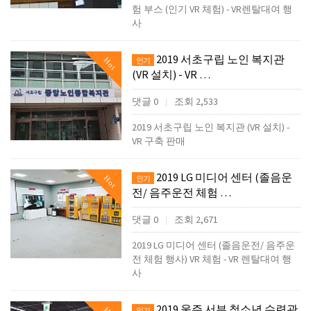
험 부스 (인기 VR 체험) - VR렌탈대여 행
사
2019 서초구립 노인 복지관
Hot
인기
(VR 설치) - VR …
댓글 0
조회 2,533
|
2019 서초구립 노인 복지관 (VR 설치) -
VR 구축 판매
2019 LG 미디어 센터 (졸음운
Hot
인기
전/ 음주운전 체험 …
댓글 0
조회 2,671
|
2019 LG 미디어 센터 (졸음운전/ 음주운
전 체험 행사) VR 체험 - VR 렌탈대여 행
사
2019 울주 서부 청소년 수련관
인기