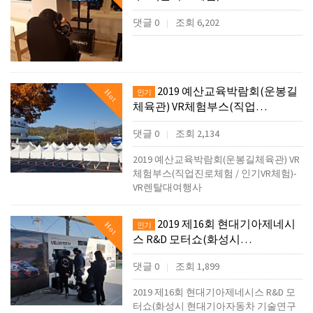
댓글 0
조회 6,202
|
2019 예산교육박람회(운봉길
Hot
인기
체육관) VR체험부스(직업…
댓글 0
조회 2,134
|
2019 예산교육박람회(운봉길체육관) VR
체험부스(직업진로체험 / 인기VR체험)-
VR렌탈대여행사
2019 제16회 현대기아제네시
Hot
인기
스 R&D 모터쇼(화성시…
댓글 0
조회 1,899
|
2019 제16회 현대기아제네시스 R&D 모
터쇼(화성시 현대기아자동차 기술연구