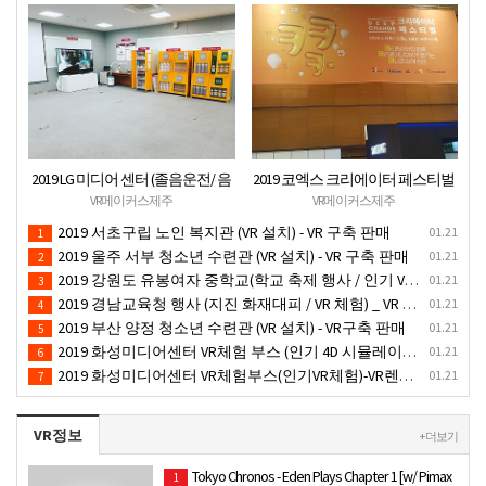
2019 LG 미디어 센터 (졸음운전/ 음
2019 코엑스 크리에이터 페스티벌
주운전 체험 행사) VR 체험 - VR 렌탈
VR체험 부스 (인기 VR 체험) - VR렌
VR메이커스제주
VR메이커스제주
대여 행사
탈대여 행사
2019 서초구립 노인 복지관 (VR 설치) - VR 구축 판매
01.21
1
2019 울주 서부 청소년 수련관 (VR 설치) - VR 구축 판매
01.21
2
2019 강원도 유봉여자 중학교(학교 축제 행사 / 인기 VR 컨텐츠 ) - VR렌탈대여 행사
01.21
3
2019 경남교육청 행사 (지진 화재대피 / VR 체험) _ VR 렌탈대여행사
01.21
4
2019 부산 양정 청소년 수련관 (VR 설치) - VR구축 판매
01.21
5
2019 화성미디어센터 VR체험 부스 (인기 4D 시뮬레이터 체험)- VR렌탈
01.21
6
2019 화성미디어센터 VR체험부스(인기VR체험)-VR렌탈대여
01.21
7
VR정보
+ 더보기
Tokyo Chronos - Eden Plays Chapter 1 [w/ Pimax
1