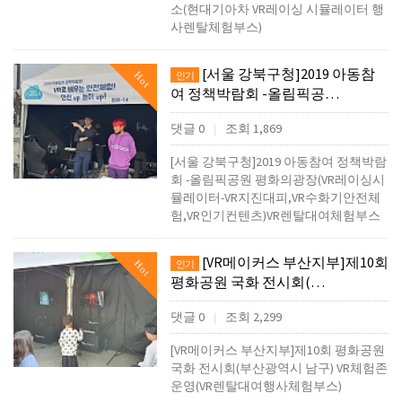
소(현대기아차 VR레이싱 시뮬레이터 행
사렌탈체험부스)
[서울 강북구청]2019 아동참
Hot
인기
여 정책박람회 -올림픽공…
댓글 0
조회 1,869
|
[서울 강북구청]2019 아동참여 정책박람
회 -올림픽공원 평화의광장(VR레이싱시
뮬레이터-VR지진대피,VR수화기안전체
험,VR인기컨텐츠)VR렌탈대여체험부스
[VR메이커스 부산지부]제10회
Hot
인기
평화공원 국화 전시회(…
댓글 0
조회 2,299
|
[VR메이커스 부산지부]제10회 평화공원
국화 전시회(부산광역시 남구) VR체험존
운영(VR렌탈대여행사체험부스)