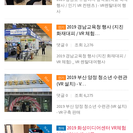
행사 / 인기 VR 컨텐츠 ) - VR렌탈대여 행
사
2019 경남교육청 행사 (지진
Hot
인기
화재대피 / VR 체험…
댓글 0
조회 2,276
|
2019 경남교육청 행사 (지진 화재대피 /
VR 체험) _ VR 렌탈대여행사
2019 부산 양정 청소년 수련관
Hot
인기
(VR 설치) - V…
댓글 0
조회 6,275
|
2019 부산 양정 청소년 수련관 (VR 설치)
- VR구축 판매
2019 화성미디어센터 VR체험
Now
현재