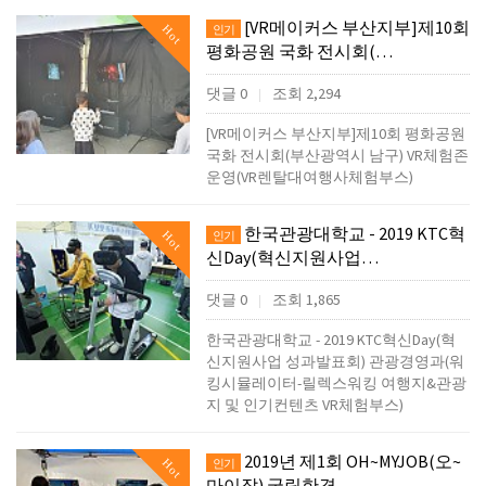
[VR메이커스 부산지부]제10회
Hot
인기
평화공원 국화 전시회(…
댓글 0
조회 2,294
|
[VR메이커스 부산지부]제10회 평화공원
국화 전시회(부산광역시 남구) VR체험존
운영(VR렌탈대여행사체험부스)
한국관광대학교 - 2019 KTC혁
Hot
인기
신Day(혁신지원사업…
댓글 0
조회 1,865
|
한국관광대학교 - 2019 KTC혁신Day(혁
신지원사업 성과발표회) 관광경영과(워
킹시뮬레이터-릴렉스워킹 여행지&관광
지 및 인기컨텐츠 VR체험부스)
2019년 제1회 OH~MYJOB(오~
Hot
인기
마이잡) 국립한경…