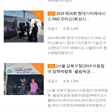
VR렌탈대여행사
2019 제16회 현대기아제네시
Hot
인기
스 R&D 모터쇼(화성시…
댓글 0
조회 1,895
|
2019 제16회 현대기아제네시스 R&D 모
터쇼(화성시 현대기아자동차 기술연구
소(현대기아차 VR레이싱 시뮬레이터 행
사렌탈체험부스)
[서울 강북구청]2019 아동참
Hot
인기
여 정책박람회 -올림픽공…
댓글 0
조회 1,863
|
[서울 강북구청]2019 아동참여 정책박람
회 -올림픽공원 평화의광장(VR레이싱시
뮬레이터-VR지진대피,VR수화기안전체
험,VR인기컨텐츠)VR렌탈대여체험부스