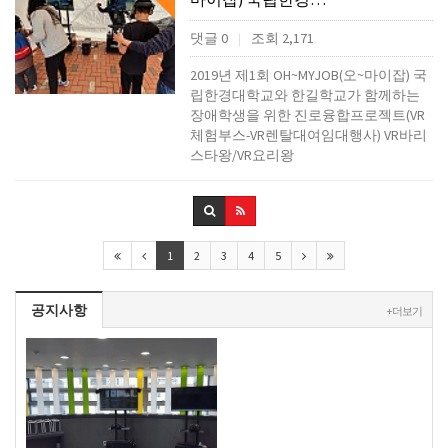
댓글 0
조회 2,171
|
2019년 제1회 OH~MYJOB(오~마이잡) 국
립한경대학교와 한길학교가 함께하는
장애학생을 위한 진로융합프로젝트(VR
체험부스-VR렌탈대여임대행사) VR바리
스타왕/VR요리왕
1
2
3
4
5
공지사항
+ 더보기