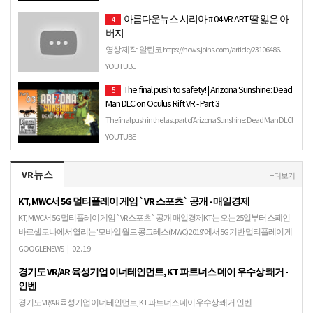
아름다운뉴스 시리아 # 04 VR ART 딸 잃은 아
4
버지
영상 제작: 알틴코 https://news.joins.com/article/23106486.
YOUTUBE
The final push to safety! | Arizona Sunshine: Dead
5
Man DLC on Oculus Rift VR - Part 3
The final push in the last part of Arizona Sunshine: Dead Man DLC!
----- You can find the playlist for the Arizona Sunsh…
YOUTUBE
VR뉴스
+ 더보기
KT, MWC서 5G 멀티플레이 게임 `VR 스포츠` 공개 - 매일경제
KT, MWC서 5G 멀티플레이 게임 `VR 스포츠` 공개 매일경제KT는 오는 25일부터 스페인
바르셀로나에서 열리는 '모바일 월드 콩그레스(MWC) 2019'에서 5G 기반 멀티플레이 게
임 'VR 스포츠'를 선보…
GOOGLENEWS
|
02.19
경기도 VR/AR 육성기업 이너테인먼트, KT 파트너스 데이 우수상 쾌거 -
인벤
경기도 VR/AR 육성기업 이너테인먼트, KT 파트너스 데이 우수상 쾌거 인벤