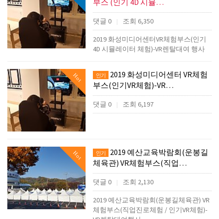
부스 (인기 4D 시뮬…
댓글 0
조회 6,350
|
2019 화성미디어센터VR체험부스(인기
4D 시뮬레이터 체험)-VR렌탈대여 행사
2019 화성미디어센터 VR체험
Hot
인기
부스(인기VR체험)-VR…
댓글 0
조회 6,197
|
2019 예산교육박람회(운봉길
Hot
인기
체육관) VR체험부스(직업…
댓글 0
조회 2,130
|
2019 예산교육박람회(운봉길체육관) VR
체험부스(직업진로체험 / 인기VR체험)-