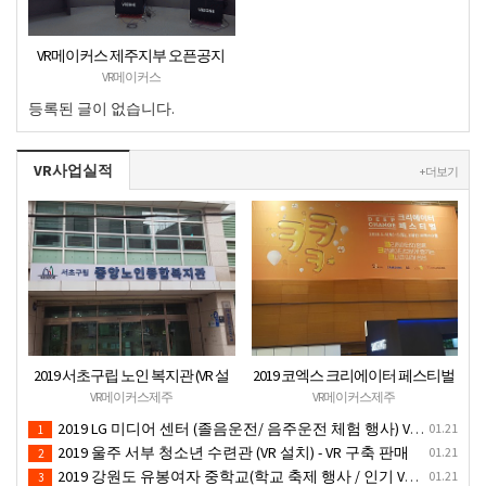
VR메이커스 제주지부 오픈공지
VR메이커스
등록된 글이 없습니다.
VR사업실적
+ 더보기
2019 서초구립 노인 복지관 (VR 설
2019 코엑스 크리에이터 페스티벌
치) - VR 구축 판매
VR체험 부스 (인기 VR 체험) - VR렌
VR메이커스제주
VR메이커스제주
탈대여 행사
2019 LG 미디어 센터 (졸음운전/ 음주운전 체험 행사) VR 체험 - VR 렌탈대여 행사
01.21
1
2019 울주 서부 청소년 수련관 (VR 설치) - VR 구축 판매
01.21
2
2019 강원도 유봉여자 중학교(학교 축제 행사 / 인기 VR 컨텐츠 ) - VR렌탈대여 행사
01.21
3