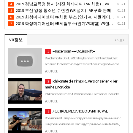
2019 경남교육청 행사 (지진 화재대피 / VR 체험) _ VR 렌탈대여행사
01.21
4
2019 부산 양정 청소년 수련관 (VR 설치) - VR구축 판매
01.21
5
2019 화성미디어센터 VR체험 부스 (인기 4D 시뮬레이터 체험)- VR렌탈
01.21
6
2019 화성미디어센터 VR체험부스(인기VR체험)-VR렌탈대여
01.21
7
VR정보
+ 더보기
-- Raceroom -- -- Oculus Rift --
1
Da ich mit der Oculus Rift fahre, kann ich nicht auf den Chat
schauen. In diesem Video geht es nicht darum irgendwelche …
YOUTUBE
Ich konnte die Pimax RE Version sehen - Hier
2
meine Eindrücke
Ich konnte die Pimax RE Version sehen - Hier meine Eindrücke.
YOUTUBE
ЖЕСТКОЕ МЕСИЛОВО В VR! HTC VIVE
3
Всем привет! Теперь мы погружаемся в виртуальный мир с
Тимуром Лемзяковым. Нас ждут приключения в Pavlov VR,...
YOUTUBE