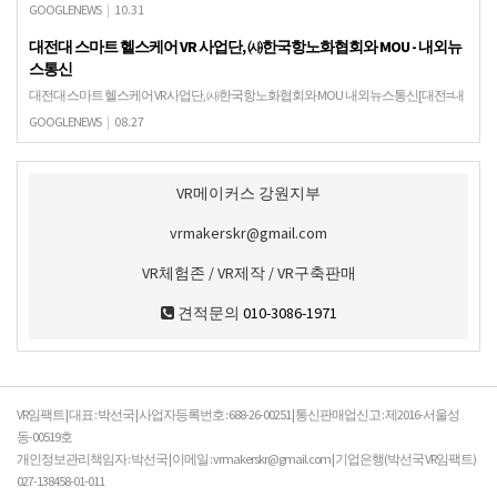
GOOGLENEWS
|
10.31
대전대 스마트 헬스케어 VR 사업단, ㈔한국항노화협회와 MOU - 내외뉴
스통신
대전대 스마트 헬스케어 VR 사업단, ㈔한국항노화협회와 MOU 내외뉴스통신[대전=내
외뉴스통신] 최정현 기자 = 대전대학교는 이 대학 스마트 헬스케어 VR 사업단이 27일 경
GOOGLENEWS
|
08.27
남 산청군에 위치한 지리산 청강원 세미나실…
VR메이커스 강원지부
vrmakerskr@gmail.com
VR체험존 / VR제작 / VR구축판매
견적문의
010-3086-1971
VR임팩트 | 대표 : 박선국 | 사업자등록번호 : 688-26-00251 | 통신판매업신고 : 제2016-서울성
동-00519호
개인정보관리책임자 : 박선국 | 이메일 : vrmakerskr@gmail.com | 기업은행(박선국 VR임팩트)
027-138458-01-011