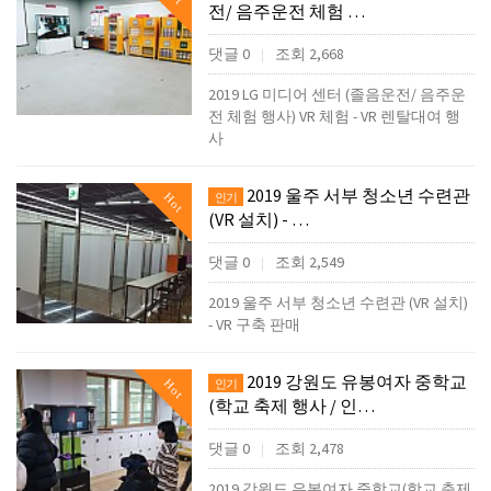
전/ 음주운전 체험 …
댓글 0
조회 2,668
|
2019 LG 미디어 센터 (졸음운전/ 음주운
전 체험 행사) VR 체험 - VR 렌탈대여 행
사
2019 울주 서부 청소년 수련관
Hot
인기
(VR 설치) - …
댓글 0
조회 2,549
|
2019 울주 서부 청소년 수련관 (VR 설치)
- VR 구축 판매
2019 강원도 유봉여자 중학교
Hot
인기
(학교 축제 행사 / 인…
댓글 0
조회 2,478
|
2019 강원도 유봉여자 중학교(학교 축제