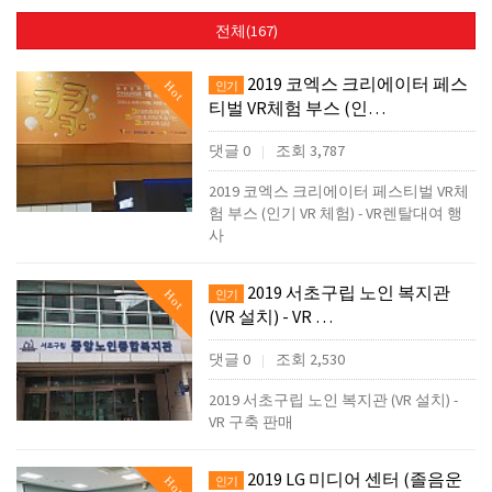
전체(167)
2019 코엑스 크리에이터 페스
Hot
인기
티벌 VR체험 부스 (인…
댓글 0
조회 3,787
|
2019 코엑스 크리에이터 페스티벌 VR체
험 부스 (인기 VR 체험) - VR렌탈대여 행
사
2019 서초구립 노인 복지관
Hot
인기
(VR 설치) - VR …
댓글 0
조회 2,530
|
2019 서초구립 노인 복지관 (VR 설치) -
VR 구축 판매
2019 LG 미디어 센터 (졸음운
Hot
인기