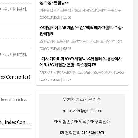
상 수상 - 연합뉴스
바위, 나리분지,
비주얼캠프, 시선추적 기술로 '세계 VR 산업대회' 우수상 수
상 연합뉴스
GOOGLENEWS
|
11.01
스마일게이트 VR 게임 '로건', '에픽 메가그랜트' 수상 -
한국경제
스마일게이트 VR 게임 '로건', '에픽 메가그랜트' 수상 한국경
제스마일게이트 엔터테인먼트는 잠입 액션 어드벤처 VR 게
GOOGLENEWS
|
08.23
임 '로건(ROGAN : The Thief in the Castle)'이 에픽게임즈가 언리
바위, 나리분지,
"기차 기다리며 AR·VR 체험"…LG유플러스, 용산역사
얼 …
에 'U+5G 체험관' 운영 - 팍스경제TV
"기차 기다리며 AR·VR 체험"…LG유플러스, 용산역사에 'U+5G
ex Controller)
체험관' 운영 팍스경제TV
GOOGLENEWS
|
11.25
VR메이커스 강원지부
lt besucht mich a…
vrmakerskr@gmail.com
ex Controller)
VR체험존 / VR제작 / VR구축판매
견적문의
010-3086-1971