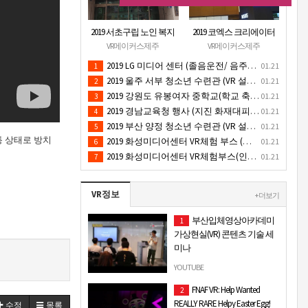
2019 서초구립 노인 복지
2019 코엑스 크리에이터
관 (VR 설치) - VR 구축 판
페스티벌 VR체험 부스 (인
VR메이커스제주
VR메이커스제주
매
기 VR 체험) - VR렌탈대여
2019 LG 미디어 센터 (졸음운전/ 음주운전 체험 행사) VR 체험 - VR 렌탈대여 행사
01.21
1
행사
2019 울주 서부 청소년 수련관 (VR 설치) - VR 구축 판매
01.21
2
2019 강원도 유봉여자 중학교(학교 축제 행사 / 인기 VR 컨텐츠 ) - VR렌탈대여 행사
01.21
3
2019 경남교육청 행사 (지진 화재대피 / VR 체험) _ VR 렌탈대여행사
01.21
4
2019 부산 양정 청소년 수련관 (VR 설치) - VR구축 판매
01.21
5
통 상태로 방치
2019 화성미디어센터 VR체험 부스 (인기 4D 시뮬레이터 체험)- VR렌탈
01.21
6
2019 화성미디어센터 VR체험부스(인기VR체험)-VR렌탈대여
01.21
7
VR정보
+ 더보기
부산입체영상아카데미
1
가상현실(VR) 콘텐츠 기술 세
미나
부산 콘텐츠코리아 랩에서 가상
YOUTUBE
현실 세미나를 진행하였습니다
FNAF VR: Help Wanted
2
가상현실관련 시장의 동향과 가
REALLY RARE Helpy Easter Egg!
수정
목록
상현실에 대한 정보 등을 알아보