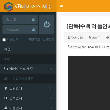
VR메이커스 제주
Toggle
navigation
[단독]수백 억 들인 &
YOUTUBE
VR소식
자동접속
회원가입
|
정보찾기
https://youtu.be/ajT09OD9Pzo
메인
메뉴
VR메이커스 제주
VR기기렌탈행사체험존
쇼핑안내
검색안내
이용안내