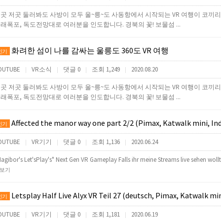
곳 저곳 둘러봐도 사방이 모두 울~릉~도 사동항에서 시작되는 VR 여행이 코끼리
래폭포, 독도전망대로 여러분을 인도합니다. 경북의 꽃! 보물섬 ...
화려한 섬이 나를 감싸는 울릉도 360도 VR 여행
인기
OUTUBE
VR소식
댓글 0
조회 1,249
2020.08.20
|
|
|
|
곳 저곳 둘러봐도 사방이 모두 울~릉~도 사동항에서 시작되는 VR 여행이 코끼리
래폭포, 독도전망대로 여러분을 인도합니다. 경북의 꽃! 보물섬 ...
Affected the manor way one part 2/2 (Pimax, Katwalk mini, Ind
인기
OUTUBE
VR기기
댓글 0
조회 1,136
2020.06.24
|
|
|
|
agibor's Let'sPlay's" Next Gen VR Gameplay Falls ihr meine Streams live sehen wol
보기
Letsplay Half Live Alyx VR Teil 27 (deutsch, Pimax, Katwalk mini, Ind
인기
OUTUBE
VR기기
댓글 0
조회 1,181
2020.06.19
|
|
|
|