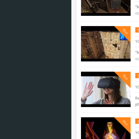
"M
더
Hot
Y
"M
더
Hot
Y
Re
p
Hot
Y