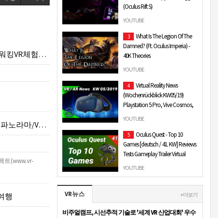
(Oculus Rift S)
았습니다.
FNAF VR: Help Wanted REALLY RARE
YOUTUBE
Helpy Easter Egg! (Oculus Rift S)
What Is The Legion Of The
3
Damned? (Ft. Oculus Imperia) -
g VR)(VR임팩트)
40K Theories
The Legion of The Damned is a group
YOUTUBE
of mysterious, spectral Space
Virtual Reality News
4
Marines who appear suddenly and
(Wochenrückblick KW05/19)
unbidden during the mo…
Playstation 5 Pro, Vive Cosmos,
Pimax Brainwarp
YOUTUBE
VR영상촬영제작
Jetzt VoodooDE unterstützen ab 1$
Oculus Quest - Top 10
5
im Monat! Helft mir VR zu verbreiten:
Games [deutsch / 41. KW] Reviews
https://patreon.com/voodoode Wie
Tests Gameplay Trailer Virtual
jeden Sonntag g…
임팩트(www.vr-
Reality VR
YOUTUBE
Oculus Quest - Top 10 Games
[deutsch / 41. KW] Reviews Tests
VR뉴스
 여행
Gameplay Trailer Virtual Reality VR
+ 더보기
Die besten Oculus Quest…
비주얼캠프, 시선추적 기술로 '세계 VR 산업대회' 우수