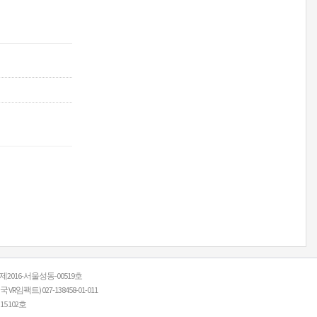
: 제2016-서울성동-00519호
R임팩트) 027-138458-01-011
 102호