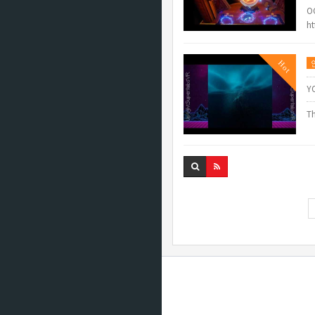
O
ht
Hot
Y
Th