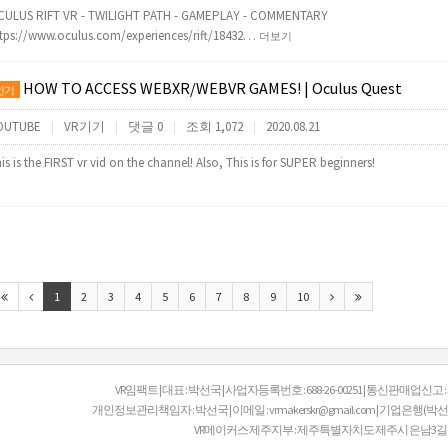
CULUS RIFT VR - TWILIGHT PATH - GAMEPLAY - COMMENTARY
tps://www.oculus.com/experiences/rift/18432…
더보기
HOW TO ACCESS WEBXR/WEBVR GAMES! | Oculus Quest
인기
OUTUBE
VR기기
댓글 0
조회 1,072
2020.08.21
|
|
|
|
is is the FIRST vr vid on the channel! Also, This is for SUPER beginners!
1
2
3
4
5
6
7
8
9
10
VR임팩트 | 대표 : 박선국 | 사업자등록번호 : 688-26-00251 | 통신판매업신고 
개인정보관리책임자 : 박선국 | 이메일 : vrmakerskr@gmail.com | 기업은행(박선국 V
VR메이커스 제주지부 : 제주특별자치도 제주시 은남3길 15