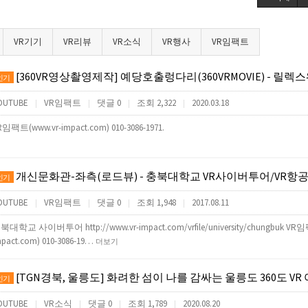
VR기기
VR리뷰
VR소식
VR행사
VR임팩트
[360VR영상촬영제작] 예당호출렁다리(360VRMOVIE) - 릴렉스워킹VR체험용(Relax Walkin
인기
OUTUBE
VR임팩트
댓글 0
조회 2,322
2020.03.18
|
|
|
|
R임팩트(www.vr-impact.com) 010-3086-1971.
개신문화관-좌측(로드뷰) - 충북대학교 VR사이버투어/VR항공파노라마/
인기
OUTUBE
VR임팩트
댓글 0
조회 1,948
2017.08.11
|
|
|
|
북대학교 사이버투어 http://www.vr-impact.com/vrfile/university/chungbuk VR
mpact.com) 010-3086-19…
더보기
[TGN경북, 울릉도] 화려한 섬이 나를 감싸는 울릉도 360도 VR
인기
OUTUBE
VR소식
댓글 0
조회 1,789
2020.08.20
|
|
|
|