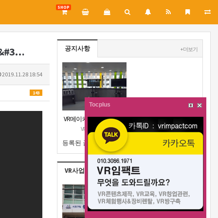
SHOP
공지사항
&#3…
+ 더보기
2019.11.28 18:54
143
Tocplus
VR메이커스 제주지부 오
픈공지
VR메이커스
등록된 글이 없습니다.
VR사업실적
+ 더보기