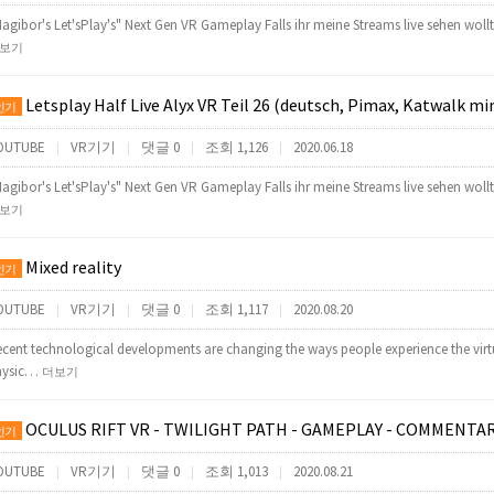
agibor's Let'sPlay's" Next Gen VR Gameplay Falls ihr meine Streams live sehen wol
보기
Letsplay Half Live Alyx VR Teil 26 (deutsch, Pimax, Katwalk mini, Ind
인기
OUTUBE
VR기기
댓글 0
조회 1,126
2020.06.18
|
|
|
|
agibor's Let'sPlay's" Next Gen VR Gameplay Falls ihr meine Streams live sehen wol
보기
Mixed reality
인기
OUTUBE
VR기기
댓글 0
조회 1,117
2020.08.20
|
|
|
|
cent technological developments are changing the ways people experience the virt
hysic…
더보기
OCULUS RIFT VR - TWILIGHT PATH - GAMEPLAY - COMMENTA
인기
OUTUBE
VR기기
댓글 0
조회 1,013
2020.08.21
|
|
|
|