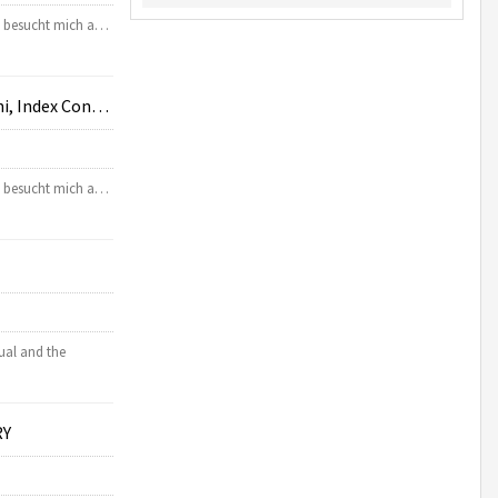
lt besucht mich a…
ex Controller)
lt besucht mich a…
ual and the
RY