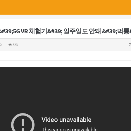
#39;5G VR 체험기&#39; 일주일도 안돼 &#39;먹통
0
523