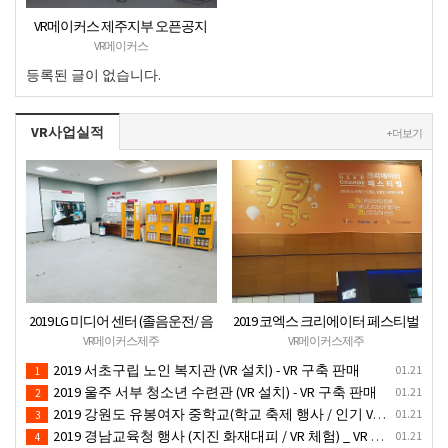
VR메이커스 제주지부 오픈공지
VR메이커스
등록된 글이 없습니다.
VR사업실적
+ 더보기
2019 LG 미디어 센터 (졸음운전/ 음
2019 코엑스 크리에이터 페스티벌
주운전 체험 행사) VR 체험 - VR 렌탈
VR체험 부스 (인기 VR 체험) - VR렌
VR메이커스제주
VR메이커스제주
대여 행사
탈대여 행사
2019 서초구립 노인 복지관 (VR 설치) - VR 구축 판매
01.21
1
2019 울주 서부 청소년 수련관 (VR 설치) - VR 구축 판매
01.21
2
2019 강원도 유봉여자 중학교(학교 축제 행사 / 인기 VR 컨텐츠 ) - VR렌탈대여 행사
01.21
3
2019 경남교육청 행사 (지진 화재대피 / VR 체험) _ VR 렌탈대여행사
01.21
4