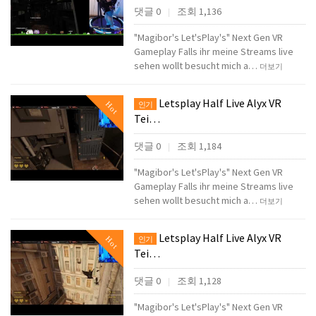
댓글 0
조회 1,136
|
"Magibor's Let'sPlay's" Next Gen VR
Gameplay Falls ihr meine Streams live
sehen wollt besucht mich a…
더보기
Letsplay Half Live Alyx VR
Hot
인기
Tei…
댓글 0
조회 1,184
|
"Magibor's Let'sPlay's" Next Gen VR
Gameplay Falls ihr meine Streams live
sehen wollt besucht mich a…
더보기
Letsplay Half Live Alyx VR
Hot
인기
Tei…
댓글 0
조회 1,128
|
"Magibor's Let'sPlay's" Next Gen VR