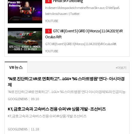
Pimax 5K+ Unboxing
4
In diesem Video packe ich meine Pimax 5k+ aus ;-D Viel Spaß
beim Anschauen :-) Twitter:
https://twitter.com/GamingLadyNi…
YOUTUBE
GTC VIII | Event 5 | GIRD 3 | Monza | 11.04.2019 | VR
5
Oculus Rift
GTC VIII | Event 5 | GIRD 3 | Monza | 11.04.2019 | VR Oculus Rift.
YOUTUBE
VR뉴스
+ 더보기
"AI로 진단하고 VR로 면회하고"…LGU+ '5G 스마트병원' 연다 - 아시아경
제
"AI로 진단하고 VR로 면회하고"…LGU+ '5G 스마트병원' 연다 아시아경제5G와 인공지능
(AI)을 기반으로 한 '5G 스마트병원'이 오는 2021년 문을 연다. AI로 의료 기록을 확인하고
GOOGLENEWS
|
09.10
가상현실(VR), …
KT, 금호고속과 고속버스 전용 슈퍼 VR 상품 개발 - 조선비즈
KT, 금호고속과 고속버스 전용 슈퍼 VR 상품 개발 조선비즈
GOOGLENEWS
|
11.18