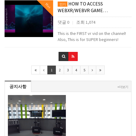
HOW TO ACCESS
Hot
인기
WEBXR/WEBVR GAME…
댓글 0
조회 1,074
|
This is the FIRST vr vid on the channel!
Also, This is for SUPER beginners!
1
2
3
4
5
공지사항
+ 더보기