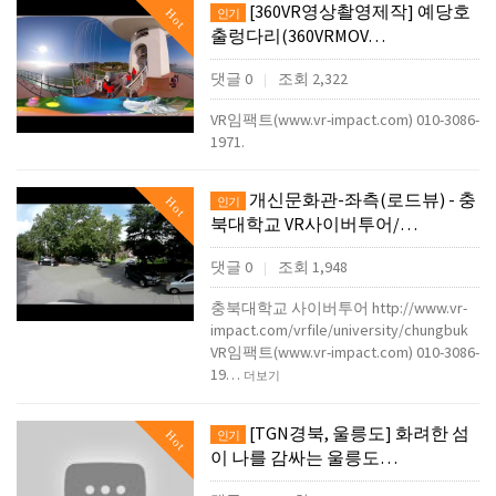
[360VR영상촬영제작] 예당호
Hot
인기
출렁다리(360VRMOV…
댓글 0
조회 2,322
|
VR임팩트(www.vr-impact.com) 010-3086-
1971.
개신문화관-좌측(로드뷰) - 충
Hot
인기
북대학교 VR사이버투어/…
댓글 0
조회 1,948
|
충북대학교 사이버투어 http://www.vr-
impact.com/vrfile/university/chungbuk
VR임팩트(www.vr-impact.com) 010-3086-
19…
더보기
[TGN경북, 울릉도] 화려한 섬
Hot
인기
이 나를 감싸는 울릉도…