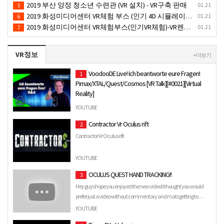
2019 부산 양정 청소년 수련관 (VR 설치) - VR구축 판매
01.21
5
2019 화성미디어센터 VR체험 부스 (인기 4D 시뮬레이터 체험)- VR렌탈
01.21
6
2019 화성미디어센터 VR체험부스(인기VR체험)-VR렌탈대여
01.21
7
VR정보
+ 더보기
VoodooDE Live! Ich beantworte eure Fragen!
1
Pimax/XTAL/Quest/Cosmos [VR Talk][#0021][Virtual
Reality]
Wenn ihr mich supporten wollt, könnt ihr das hier tun ab 1$ im
YOUTUBE
Monat: https://patreon.com/voodoode [VoodooDE's Non-VR-Ka…
Contractor Vr Oculus rift
2
Contractor Vr Oculus rift
YOUTUBE
OCULUS QUEST HAND TRACKING!!
3
Hey guys hope you enjoyed the new video! I thought you would
prefer just a video without commentary and mats getting to …
YOUTUBE