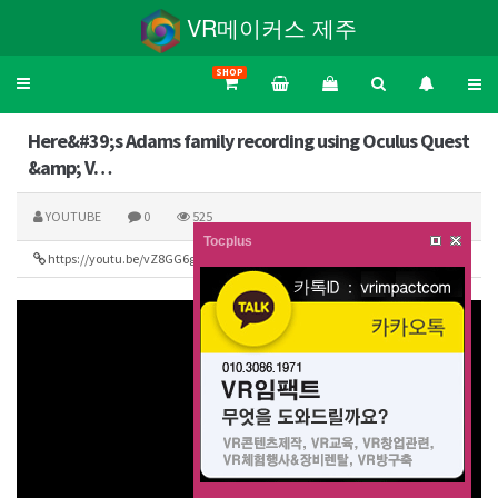
VR메이커스 제주
SHOP
Toggle
navigation
Here&#39;s Adams family recording using Oculus Quest
&amp; V…
YOUTUBE
0
525
Tocplus
https://youtu.be/vZ8GG6geEn0
153