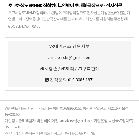
초고해상도 VR HMD 장착하니...안방이 초대형 극장으로 - 전자신문
초고해상도 VR HMD 장착하니...안방이 초대형 극장으로 전자신문가상현실(VR) 전문 기
업 올아이피정보통신이 안방극장 시대를 연다. 8K 초고해상도를 지원하는 무선형 헤
드마운트디스플레이(HMD)를 개발, 영화관 …
GOOGLENEWS
|
08.20
VR메이커스 강원지부
vrmakerskr@gmail.com
VR체험존 / VR제작 / VR구축판매
견적문의
010-3086-1971
VR임팩트 | 대표 : 박선국 | 사업자등록번호 : 688-26-00251 | 통신판매업신고 : 제2016-서울성
동-00519호
개인정보관리책임자 : 박선국 | 이메일 : vrmakerskr@gmail.com | 기업은행(박선국 VR임팩트)
027-138458-01-011
VR메이커스 제주지부 : 제주특별자치도 제주시 은남3길 15 102호