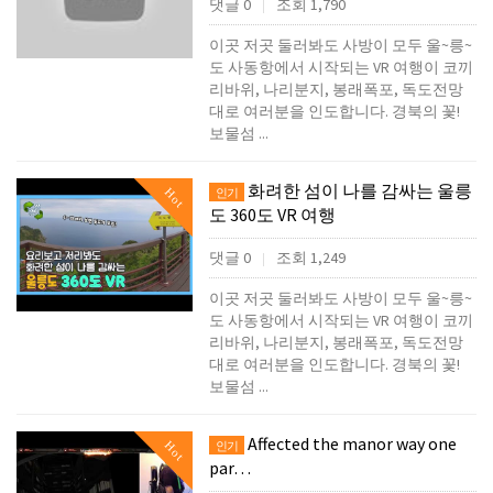
댓글 0
조회 1,790
|
이곳 저곳 둘러봐도 사방이 모두 울~릉~
도 사동항에서 시작되는 VR 여행이 코끼
리바위, 나리분지, 봉래폭포, 독도전망
대로 여러분을 인도합니다. 경북의 꽃!
보물섬 ...
화려한 섬이 나를 감싸는 울릉
Hot
인기
도 360도 VR 여행
댓글 0
조회 1,249
|
이곳 저곳 둘러봐도 사방이 모두 울~릉~
도 사동항에서 시작되는 VR 여행이 코끼
리바위, 나리분지, 봉래폭포, 독도전망
대로 여러분을 인도합니다. 경북의 꽃!
보물섬 ...
Affected the manor way one
Hot
인기
par…