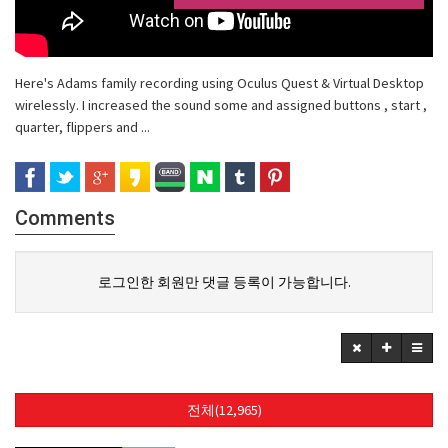
Here's Adams family recording using Oculus Quest & Virtual Desktop
wirelessly. I increased the sound some and assigned buttons , start ,
quarter, flippers and ...
Comments
로그인한 회원만 댓글 등록이 가능합니다.
전체(12,965)