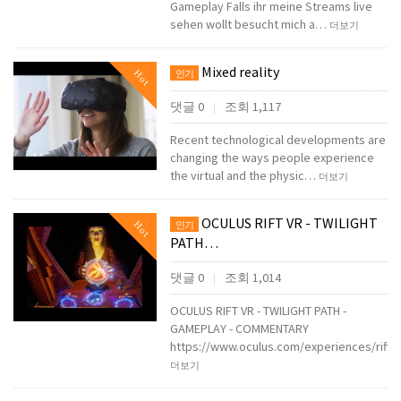
Gameplay Falls ihr meine Streams live
sehen wollt besucht mich a…
더보기
Mixed reality
Hot
인기
댓글 0
조회 1,117
|
Recent technological developments are
changing the ways people experience
the virtual and the physic…
더보기
OCULUS RIFT VR - TWILIGHT
Hot
인기
PATH…
댓글 0
조회 1,014
|
OCULUS RIFT VR - TWILIGHT PATH -
GAMEPLAY - COMMENTARY
https://www.oculus.com/experiences/rift
더보기