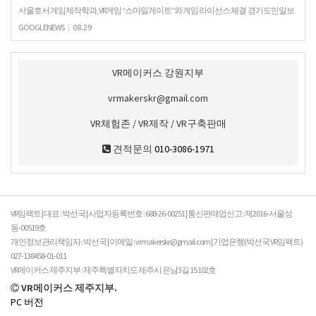
서울호서 게임제작학과, VR게임 “스마일게이트”와 게임 라이선스 체결 경기도민일보
서울시 강서구 등촌동에 위치한 서울호서전문학교(이사장 이운희) 게임제작학과 과
GOOGLENEWS
|
08.29
정이 VR 게임 “스마일게이트”와 게임 라이선스를 계약하…
VR메이커스 강원지부
vrmakerskr@gmail.com
VR체험존 / VR제작 / VR구축판매
견적문의
010-3086-1971
VR임팩트 | 대표 : 박선국 | 사업자등록번호 : 688-26-00251 | 통신판매업신고 : 제2016-서울성
동-00519호
개인정보관리책임자 : 박선국 | 이메일 : vrmakerskr@gmail.com | 기업은행(박선국 VR임팩트)
027-138458-01-011
VR메이커스 제주지부 : 제주특별자치도 제주시 은남3길 15 102호
VR메이커스 제주지부.
PC 버전