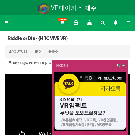
VR메이커스 제주
SHOP
Toggle
navigation
Riddle or Die - {HTC VIVE VR}
YOUTUBE
0
509
https://youtu.be/DJQ294Ij7qs
114
Tocplus