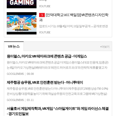
Animated movies have become startlingly realistic, but they still
YOUTUBE
take years to produce. Now, the video game industry is…
[인덕대학교 UCC 백일장] VR콘텐츠디자인학
5
과
업로드 시기는 10월 4일 이며, 11일 일부공개→공개로 변경
되었습니다. 인덕대학교 학과소개 UCC공모전 출품 영상입
YOUTUBE
니다. AR, MR, VR 콘텐츠 디자인,...
VR뉴스
+ 더보기
원이멀스, 마카오 VR 테마파크에 콘텐츠 공급 - 더게임스
원이멀스, 마카오 VR 테마파크에 콘텐츠 공급 더게임스원이멀스(대표 민용재, 임종균)
는 8일 마카오 가상현실(VR) 테마파크 '레전드 히어로즈 파크'와 전략적 제휴를 맺고 자
사의 '마이타운: 스카이폴'을 공급키로 …
GOOGLENEWS
|
08.08
제주항공 승무원, VR로 안전훈련 받는다 - 머니투데이
제주항공 승무원, VR로 안전훈련 받는다 머니투데이제주항공 (37,250원 상승 750 -2.0%)
은 비상상황 대응력을 높이기 위해 객실승무원의 안전교육 프로그램에 VR(가상현실)
기기를 이용한 안전훈련을 도입했다…
GOOGLENEWS
|
03.11
서울호서 게임제작학과, VR게임 “스마일게이트”와 게임 라이선스 체결
- 경기도민일보