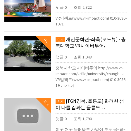
댓글 0
조회 2,322
|
VR임팩트(www.vr-impact.com) 010-3086-
1971.
개신문화관-좌측(로드뷰) - 충
Hot
인기
북대학교 VR사이버투어/…
댓글 0
조회 1,948
|
충북대학교 사이버투어 http://www.vr-
impact.com/vrfile/university/chungbuk
VR임팩트(www.vr-impact.com) 010-3086-
19…
더보기
[TGN경북, 울릉도] 화려한 섬
Hot
인기
이 나를 감싸는 울릉도…
댓글 0
조회 1,790
|
이곳 저곳 둘러봐도 사방이 모두 울~릉~