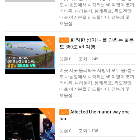
도 사동항에서 시작되는 VR 여행이 코끼
리바위, 나리분지, 봉래폭포, 독도전망
대로 여러분을 인도합니다. 경북의 꽃!
보물섬 ...
화려한 섬이 나를 감싸는 울릉
Hot
인기
도 360도 VR 여행
댓글 0
조회 1,249
|
이곳 저곳 둘러봐도 사방이 모두 울~릉~
도 사동항에서 시작되는 VR 여행이 코끼
리바위, 나리분지, 봉래폭포, 독도전망
대로 여러분을 인도합니다. 경북의 꽃!
보물섬 ...
Affected the manor way one
Hot
인기
par…
댓글 0
조회 1,136
|