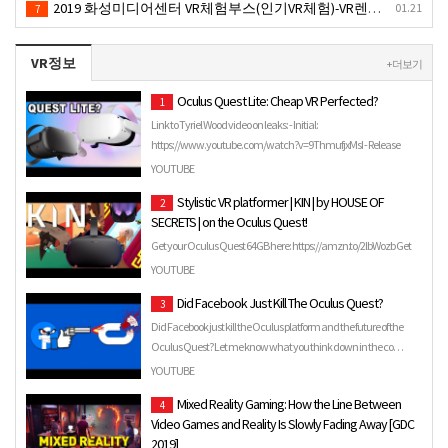
2019 화성미디어센터 VR체험부스(인기VR체험)-VR렌탈대여
01.21
7
VR정보
+ 더보기
Oculus Quest Lite: Cheap VR Perfected?
1
Link to Tyriel Wood video on leaks: - Initial:
https://www.youtube.com/watch?v=9ThmufjxMsI - Release
Date: https://www.y…
YOUTUBE
Stylistic VR platformer | KIN | by HOUSE OF
2
SECRETS | on the Oculus Quest!
Get your Oculus Quest 64GB here: https://amzn.to/2lbWozb Get
your Oculus Quest 128GB here: https://amzn.to/2la9L2Q Get y…
YOUTUBE
Did Facebook Just Kill The Oculus Quest?
3
Did Facebook just kill the Oculus platform and the future of the
Oculus Quest? Let me know what you think down in the co…
YOUTUBE
Mixed Reality Gaming: How the Line Between
4
Video Games and Reality Is Slowly Fading Away [GDC
2019]