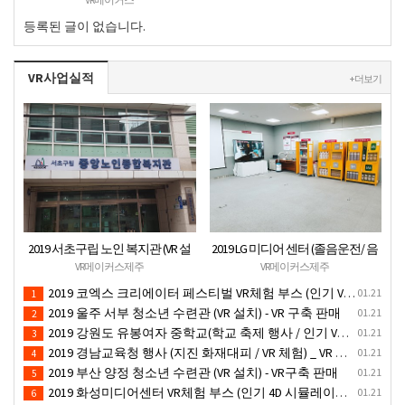
등록된 글이 없습니다.
VR사업실적
+ 더보기
2019 서초구립 노인 복지관 (VR 설
2019 LG 미디어 센터 (졸음운전/ 음
치) - VR 구축 판매
주운전 체험 행사) VR 체험 - VR 렌탈
VR메이커스제주
VR메이커스제주
대여 행사
2019 코엑스 크리에이터 페스티벌 VR체험 부스 (인기 VR 체험) - VR렌탈대여 행사
01.21
1
2019 울주 서부 청소년 수련관 (VR 설치) - VR 구축 판매
01.21
2
2019 강원도 유봉여자 중학교(학교 축제 행사 / 인기 VR 컨텐츠 ) - VR렌탈대여 행사
01.21
3
2019 경남교육청 행사 (지진 화재대피 / VR 체험) _ VR 렌탈대여행사
01.21
4
2019 부산 양정 청소년 수련관 (VR 설치) - VR구축 판매
01.21
5
2019 화성미디어센터 VR체험 부스 (인기 4D 시뮬레이터 체험)- VR렌탈
01.21
6