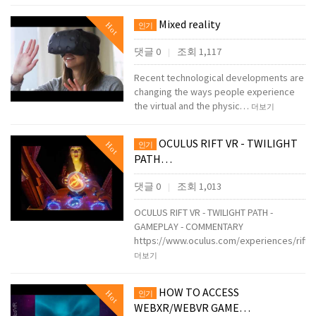
Mixed reality
Hot
인기
댓글 0
조회 1,117
|
Recent technological developments are
changing the ways people experience
the virtual and the physic…
더보기
OCULUS RIFT VR - TWILIGHT
Hot
인기
PATH…
댓글 0
조회 1,013
|
OCULUS RIFT VR - TWILIGHT PATH -
GAMEPLAY - COMMENTARY
https://www.oculus.com/experiences/rift
더보기
HOW TO ACCESS
Hot
인기
WEBXR/WEBVR GAME…