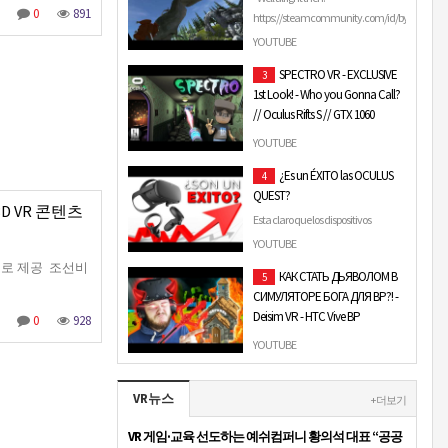
0
891
https://steamcommunity.com/id/byteframe
YOUTUBE
SPECTRO VR - EXCLUSIVE
3
1st Look! - Who you Gonna Call?
// Oculus Rifts S // GTX 1060
This game is available from Steam
YOUTUBE
here:
¿Es un ÉXITO las OCULUS
4
https://steamcommunity.com/app/719520/
QUEST?
My Initial Impressions: Have you ever
3D VR 콘텐츠
fan…
Esta claro que los dispositivos
Standalone como Oculus Quest
YOUTUBE
han llegado para quedarse ¿Pero se
콘텐츠로 제공 조선비
КАК СТАТЬ ДЬЯВОЛОМ В
5
está vendiendo bien? ¿Es…
СИМУЛЯТОРЕ БОГА ДЛЯ ВР?! -
Deisim VR - HTC Vive ВР
0
928
Это видео не несет в себе цели
YOUTUBE
оскорбить чувства верующих. Я
просто уничтожаю мир, который
VR뉴스
сам же и создал....
+ 더보기
VR 게임·교육 선도하는 예쉬컴퍼니 황의석 대표 “공공