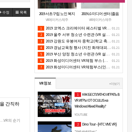
수정
목록
2019 서초구립 노인 복지
2019 LG 미디어 센터 (졸음
관 (VR 설치) - VR 구축 판
운전/ 음주운전 체험 행
VR메이커스제주
VR메이커스제주
매
사) VR 체험 - VR 렌탈대여
2019 코엑스 크리에이터 페스티벌 VR체험 부스 (인기 VR 체험) - VR렌탈대여 행사
01.21
1
행사
2019 울주 서부 청소년 수련관 (VR 설치) - VR 구축 판매
01.21
2
2019 강원도 유봉여자 중학교(학교 축제 행사 / 인기 VR 컨텐츠 ) - VR렌탈대여 행사
01.21
3
2019 경남교육청 행사 (지진 화재대피 / VR 체험) _ VR 렌탈대여행사
01.21
4
2019 부산 양정 청소년 수련관 (VR 설치) - VR구축 판매
01.21
5
2019 화성미디어센터 VR체험 부스 (인기 4D 시뮬레이터 체험)- VR렌탈
01.21
6
2019 화성미디어센터 VR체험부스(인기VR체험)-VR렌탈대여
01.21
7
VR정보
+ 더보기
КАК БЕСПЛАТНО ИГРАТЬ В
1
VR ИГРЫ ОТ OCULUS на
억을 간직하
Windows Mixed Reality?
В этом видео я научу тебя как
YOUTUBE
БЕСПЛАТНО играть во все VR игры
…VR의 순기
Dino Tour - {HTC VIVE VR}
2
из магазина Oculus на шлеме
Windows Mixed Reality!!! Ссылк…
"Well alright then."