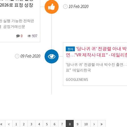
2026로 표정 성장
10 Feb 2020
위한 실행 가능한 전략은
 안경 공정거래신문
0
937
'당나귀 귀' 전광렬 아내 
현재
연…"VR 제작사 대표" - 데일
09 Feb 2020
'당나귀 귀' 전광렬 아내 박수진 출연…
표" 데일리한국
GOOGLENEWS
1
2
3
4
5
6
7
8
9
10