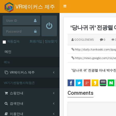
VR메이커스 제주
Toggle
navigation
'당나귀 귀' 전광렬
GOOGLENEWS
0
1
자동접속
회원가입
|
정보찾기
http://daily.hankooki.com/lp
메인
https://news.google.com/rss/
메뉴
'당나귀 귀' 전광렬 아내 박수진
VR메이커스 제주
VR기기렌탈행사체험존
Comments
쇼핑안내
검색안내
이용안내