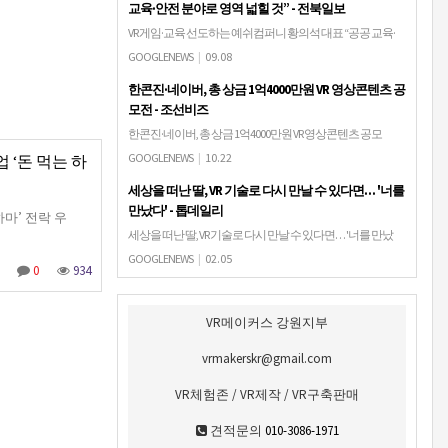
교육·안전 분야로 영역 넓힐 것” - 전북일보
VR 게임·교육 선도하는 예쉬컴퍼니 황의석 대표 “공공 교육·
안전 분야로 영역 넓힐 것” 전북일보가상현실(VR) 게임 산업
GOOGLENEWS
|
09.08
에 대한 전북도의 높은 수준의 지원과 이해가 기업 성장의 든
한콘진·네이버, 총 상금 1억4000만원 VR 영상콘텐츠 공
든한 버팀목이 됐습니다. 게임뿐 …
모전 - 조선비즈
한콘진·네이버, 총 상금 1억4000만원 VR 영상콘텐츠 공모
전 조선비즈한국콘텐츠진흥원은 네이버와 공동 주관하고
GOOGLENEWS
|
10.22
업 ‘돈 먹는 하
문화체육관광부가 주최하는 2018년 가상현실(VR) 영상콘텐
세상을 떠난 딸, VR 기술로 다시 만날 수 있다면… '너를
츠 공모대전 'VRound'를 개최한다고 …
만났다' - 톱데일리
 하마’ 전락 우
세상을 떠난 딸, VR 기술로 다시 만날 수 있다면… '너를 만났
다' 톱데일리
GOOGLENEWS
|
02.05
0
934
VR메이커스 강원지부
vrmakerskr@gmail.com
VR체험존 / VR제작 / VR구축판매
견적문의
010-3086-1971