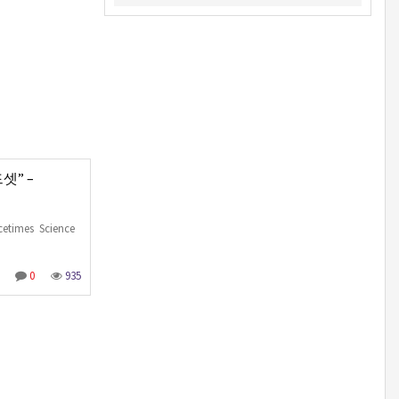
셋” –
imes Science
0
935