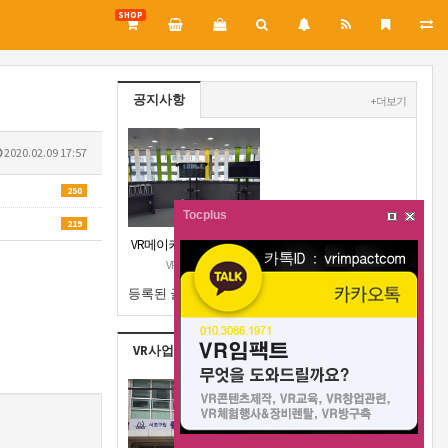
SHOP
공지사항
+ 더보기
2020.02.09 17:57
250
Tocplus
219
VR메이커스 제주지부 오
픈공지
VR메이커스
등록된 글이 없습니다.
VR사업실적
+ 더보기