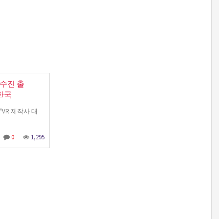
박수진 출
리한국
"VR 제작사 대
0
1,295