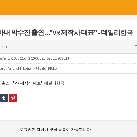
 아내 박수진 출연…"VR 제작사 대표" - 데일리한국
,294
age/entv/202002/dh20200209175700139030.htm
search?q=vr&hl=ko&gl=KR&ceid=KR:ko
 출연…"VR 제작사 대표"
데일리한국
로그인한 회원만 댓글 등록이 가능합니다.