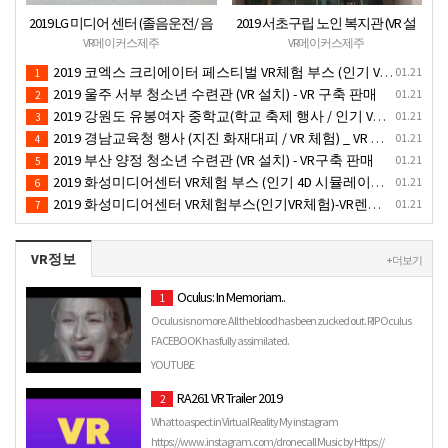
2019 LG 미디어 센터 (졸음운전/ 음
2019 서초구립 노인 복지관 (VR 설
주운전 체험 행사) VR 체험 - VR 렌탈
치) - VR 구축 판매
VR메이커스제주
VR메이커스제주
대여 행사
2019 코엑스 크리에이터 페스티벌 VR체험 부스 (인기 VR 체험) - VR렌탈대여 행사
01.21
1
2019 울주 서부 청소년 수련관 (VR 설치) - VR 구축 판매
01.21
2
2019 강원도 유봉여자 중학교(학교 축제 행사 / 인기 VR 컨텐츠 ) - VR렌탈대여 행사
01.21
3
2019 경남교육청 행사 (지진 화재대피 / VR 체험) _ VR 렌탈대여행사
01.21
4
2019 부산 양정 청소년 수련관 (VR 설치) - VR구축 판매
01.21
5
2019 화성미디어센터 VR체험 부스 (인기 4D 시뮬레이터 체험)- VR렌탈
01.21
6
2019 화성미디어센터 VR체험부스(인기VR체험)-VR렌탈대여
01.21
7
VR정보
+ 더보기
Oculus: In Memoriam..
1
Oculus is no more. All the blood has been zucked out. RIP Oculus
FACEBOOK has fully assimilated.
YOUTUBE
RA261 VR Trailer 2019
2
What to aspect in Virtual Reality My instagram
https://www.instagram.com/dronecall Music by Https://