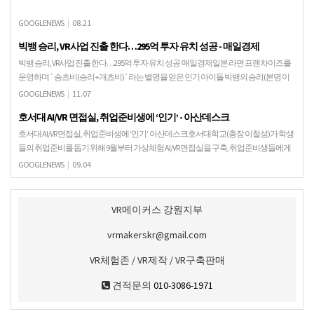
GOOGLENEWS
|
08.21
빅뱅 승리, VR사업 진출 한다…295억 투자 유치 성공 - 매일경제
빅뱅 승리, VR사업 진출 한다…295억 투자 유치 성공 매일경제일본 라면 프랜차이즈를
운영하며 `승츠비(승리+개츠비)`라는 별명을 얻은 인기 아이돌 빅뱅의 승리(본명 이
승현·사진)가 국내 증강현실(AR)·가상현실…
GOOGLENEWS
|
11.07
호서대 AI/VR 면접실, 취업준비생에 ‘인기’ - 아산데스크
호서대 AI/VR 면접실, 취업준비생에 ‘인기’ 아산데스크호서대학교(총장 이철성)가 학생
들의 취업준비를 돕기 위해 9월부터 가상체험 AI/VR 면접실을 구축, 취업준비생들에게
인기를 끌고 있다. 대학혁신사업 일환으…
GOOGLENEWS
|
09.04
VR메이커스 강원지부
vrmakerskr@gmail.com
VR체험존 / VR제작 / VR구축판매
견적문의
010-3086-1971