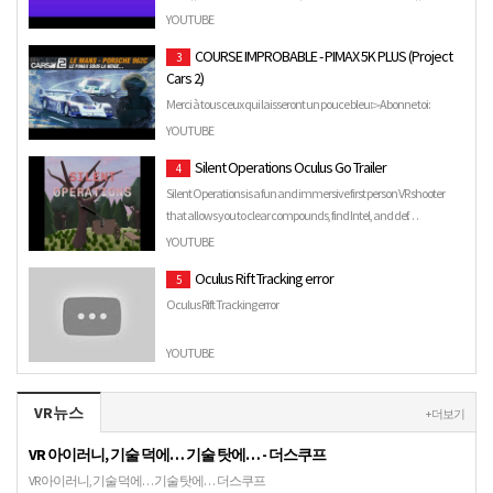
www.bensound.com.
YOUTUBE
COURSE IMPROBABLE - PIMAX 5K PLUS (Project
3
Cars 2)
Merci à tous ceux qui laisseront un pouce bleu ▻Abonne toi:
https://goo.gl/SCdVn9 ▻ Site: https://www.objectif-racing.co…
YOUTUBE
Silent Operations Oculus Go Trailer
4
Silent Operations is a fun and immersive first person VR shooter
that allows you to clear compounds, find Intel, and def…
YOUTUBE
Oculus Rift Tracking error
5
Oculus Rift Tracking error
YOUTUBE
VR뉴스
+ 더보기
VR 아이러니, 기술 덕에… 기술 탓에… - 더스쿠프
VR 아이러니, 기술 덕에… 기술 탓에… 더스쿠프