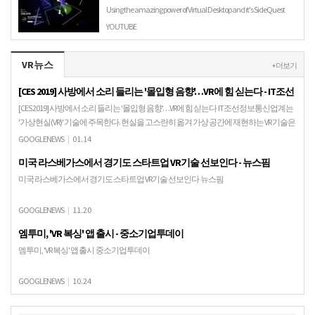
Using the amazing power of Virtual Desktop and it's SideQuest
streaming companion, I was able to not only able to score …
YOUTUBE
VR뉴스
+ 더보기
[CES 2019] 사방에서 소리 들리는 '몰입형 음향'…VR에 힘 싣는다 - IT조선
[CES 2019] 사방에서 소리 들리는 '몰입형 음향'…VR에 힘 싣는다 IT조선정보통신업계는
'가상현실(VR)' 기술에 주목한다. 현실을 고스란히 옮겨 가상 공간에 재현하는 VR 기술은
영상·게임 콘텐츠, 산업…
GOOGLENEWS
|
01.14
미국 라스베가스에서 경기도 스타트업 VR기술 선보인다 - 뉴스핌
미국 라스베가스에서 경기도 스타트업 VR기술 선보인다 뉴스핌
GOOGLENEWS
|
11.20
엠투미, 'VR 복싱' 앱 출시 - 중소기업투데이
엠투미, 'VR 복싱' 앱 출시 중소기업투데이
GOOGLENEWS
|
10.24