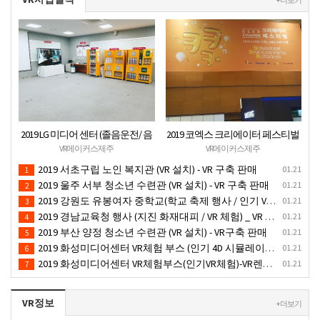
2019 LG 미디어 센터 (졸음운전/ 음
2019 코엑스 크리에이터 페스티벌
주운전 체험 행사) VR 체험 - VR 렌탈
VR체험 부스 (인기 VR 체험) - VR렌
VR메이커스제주
VR메이커스제주
대여 행사
탈대여 행사
2019 서초구립 노인 복지관 (VR 설치) - VR 구축 판매
01.21
1
2019 울주 서부 청소년 수련관 (VR 설치) - VR 구축 판매
01.21
2
2019 강원도 유봉여자 중학교(학교 축제 행사 / 인기 VR 컨텐츠 ) - VR렌탈대여 행사
01.21
3
2019 경남교육청 행사 (지진 화재대피 / VR 체험) _ VR 렌탈대여행사
01.21
4
2019 부산 양정 청소년 수련관 (VR 설치) - VR구축 판매
01.21
5
2019 화성미디어센터 VR체험 부스 (인기 4D 시뮬레이터 체험)- VR렌탈
01.21
6
2019 화성미디어센터 VR체험부스(인기VR체험)-VR렌탈대여
01.21
7
VR정보
+ 더보기