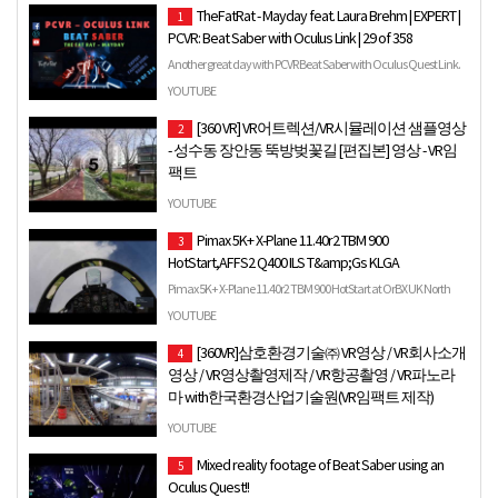
TheFatRat - Mayday feat. Laura Brehm | EXPERT |
1
PCVR: Beat Saber with Oculus Link | 29 of 358
Another great day with PCVR Beat Saber with Oculus Quest Link.
TheFatRat - Mayday is an awesome song - I could listen it…
YOUTUBE
[360 VR] VR어트렉션/VR시뮬레이션 샘플영상
2
- 성수동 장안동 뚝방벚꽃길 [편집본] 영상 - VR임
팩트
http://www.vr-impact.com http://www.vrmakers.kr
YOUTUBE
http://www.360memories.kr http://www.vrdukhu.com
Pimax 5K+ X-Plane 11.40r2 TBM 900
3
http://www.360live.tv.
HotStart,AFFS2 Q400 ILS T&amp;Gs KLGA
Pimax 5K+ X-Plane 11.40r2 TBM 900 HotStart at OrBX UK North
Glasgow sight seeing,AFFS2 Q400 ILS T&Gs KLGA X-Plane
YOUTUBE
crashe…
[360VR]삼호환경기술㈜ VR영상 / VR회사소개
4
영상 / VR영상촬영제작 / VR항공촬영 / VR파노라
마 with한국환경산업기술원(VR임팩트 제작)
VR임팩트(www.vr-impact.com) 010-3086-1971 2017 대한민국
YOUTUBE
친환경대전 우수환경산업체 브랜드관 VR회사소개영상
Mixed reality footage of Beat Saber using an
5
2000년 창립이래 용인공장에서 열가고성...
Oculus Quest!!