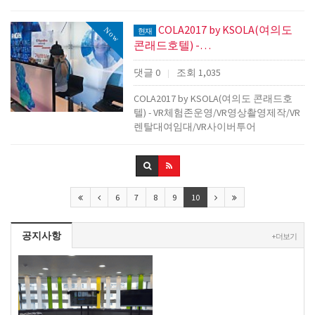
COLA2017 by KSOLA(여의도
Now
현재
콘래드호텔) -…
댓글 0
조회 1,035
|
COLA2017 by KSOLA(여의도 콘래드호
텔) - VR체험존운영/VR영상촬영제작/VR
렌탈대여임대/VR사이버투어
6
7
8
9
10
공지사항
+ 더보기