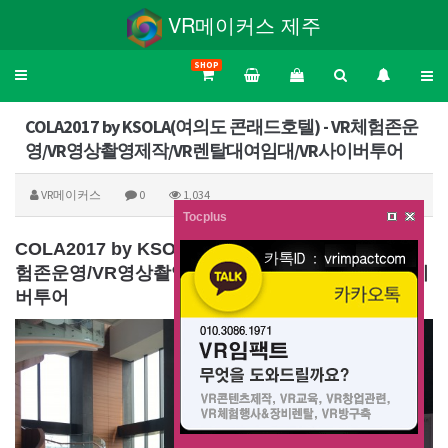
VR메이커스 제주
SHOP
Toggle
navigation
COLA2017 by KSOLA(여의도 콘래드호텔) - VR체험존운
영/VR영상촬영제작/VR렌탈대여임대/VR사이버투어
VR메이커스
0
1,034
Tocplus
COLA2017 by KSOLA(여의도 콘래드호텔) - VR체
험존운영/VR영상촬영제작/VR렌탈대여임대/VR사이
버투어