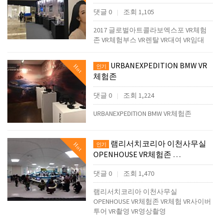
댓글 0
조회 1,105
|
2017 글로벌아트콜라보엑스포 VR체험
존 VR체험부스 VR렌탈 VR대여 VR임대
URBANEXPEDITION BMW VR
Hot
인기
체험존
댓글 0
조회 1,224
|
URBANEXPEDITION BMW VR체험존
램리서치코리아 이천사무실
Hot
인기
OPENHOUSE VR체험존 …
댓글 0
조회 1,470
|
램리서치코리아 이천사무실
OPENHOUSE VR체험존 VR체험 VR사이버
투어 VR촬영 VR영상촬영