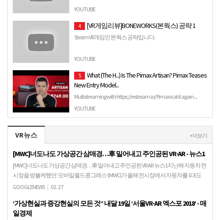
YOUTUBE
[VR게임리뷰]BONEWORKS(본웍스) 공략 1
4
Steam VR게임인 본웍스 공략입니다.
YOUTUBE
What (The H...) Is The Pimax Artisan? Pimax Teases
5
New Entry Model...
Multistreaming with https://restream.io/ Pimax is at it again....
Today a new Pimax VR headset has emerged on the Pimax …
YOUTUBE
VR뉴스
+ 더보기
[MWC]너도나도 가상공간 삼매경…車 밀어내고 주인공된 VR·AR - 뉴스1
[MWC]너도나도 가상공간 삼매경…車 밀어내고 주인공된 VR·AR 뉴스1지난해 자동차 전
시장을 방불케했던 '모바일월드콩그레스'(MWC)가 올해 전시장에서 자동차를 1대도
찾아볼 수 없을 정도로 분위기가 완전히 바뀌…
GOOGLENEWS
|
02.27
‘가상현실과 증강현실의 모든 것“ 내달 19일 ‘서울VR·AR 엑스포 2018’ - 매
일경제