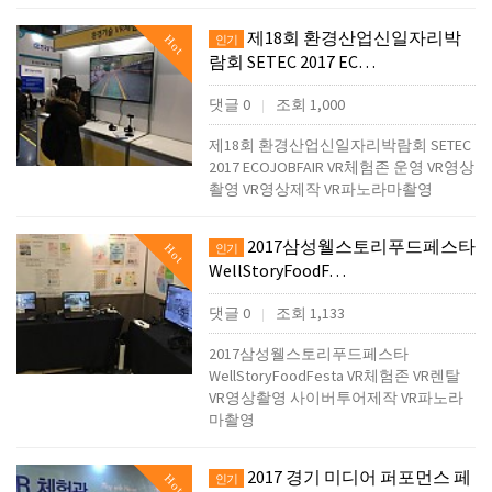
제18회 환경산업신일자리박
Hot
인기
람회 SETEC 2017 EC…
댓글 0
조회 1,000
|
제18회 환경산업신일자리박람회 SETEC
2017 ECOJOBFAIR VR체험존 운영 VR영상
촬영 VR영상제작 VR파노라마촬영
2017삼성웰스토리푸드페스타
Hot
인기
WellStoryFoodF…
댓글 0
조회 1,133
|
2017삼성웰스토리푸드페스타
WellStoryFoodFesta VR체험존 VR렌탈
VR영상촬영 사이버투어제작 VR파노라
마촬영
2017 경기 미디어 퍼포먼스 페
Hot
인기