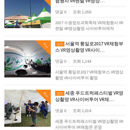
험행사 VR렌탈 VR영상…
댓글 0
조회 1,056
|
2017 수원정보과학축제 VR체험행사 VR
렌탈 VR영상촬영 사이버투어제작
서울역 통일로2017 VR체험부
Hot
인기
스 VR영상촬영 VR사이…
댓글 0
조회 1,144
|
서울역 통일로2017 VR체험부스 VR영상
촬영 VR사이버투어 촬영
세종 푸드트럭페스티벌 VR영
Hot
인기
상촬영 VR사이버투어 VR체…
댓글 0
조회 1,014
|
세종 푸드트럭페스티벌 VR영상촬영 VR
사이버투어 VR체험존 운영