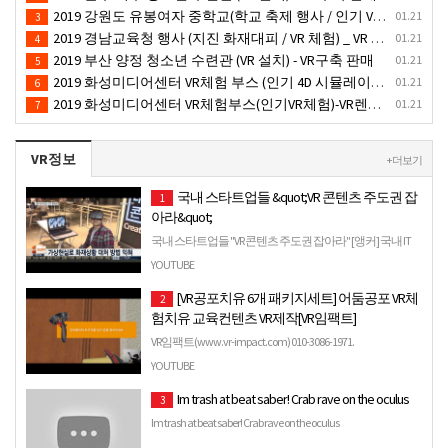
2019 강원도 유봉여자 중학교(학교 축제 행사 / 인기 VR 컨텐츠 ) - VR렌탈대여 행사
01.21
3
2019 경남교육청 행사 (지진 화재대피 / VR 체험) _ VR 렌탈대여행사
01.21
4
2019 부산 양정 청소년 수련관 (VR 설치) - VR구축 판매
01.21
5
2019 화성미디어센터 VR체험 부스 (인기 4D 시뮬레이터 체험)- VR렌탈
01.21
6
2019 화성미디어센터 VR체험부스(인기VR체험)-VR렌탈대여
01.21
7
VR정보
+ 더보기
국내 스타트업들 &quot;VR 콘텐츠 주도권 잡
1
아라&quot;
국내 스타트업들 "VR 콘텐츠 주도권 잡아라" [앵커] 국내 IT
업체뿐만 아니라 구글과 페이스북ㆍ애플 등 글로벌 기업까
YOUTUBE
지 모두 가상현실, VR...
[VR공포치유 6개 패키지세트] 어둠공포 VR체
2
험치유 교육컨텐츠 VR제작[VR임팩트]
VR임팩트(www.vr-impact.com) 010-3086-1971.
YOUTUBE
Im trash at beat saber! Crab rave on the oculus
3
Im trash at beat saber! Crab rave on the oculus