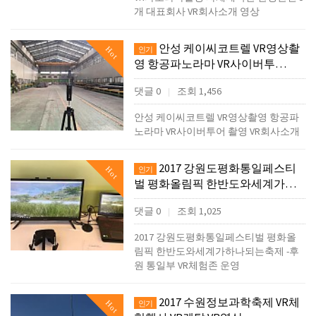
개 대표회사 VR회사소개 영상
안성 케이씨코트렐 VR영상촬
Hot
인기
영 항공파노라마 VR사이버투…
댓글 0
조회 1,456
|
안성 케이씨코트렐 VR영상촬영 항공파
노라마 VR사이버투어 촬영 VR회사소개
2017 강원도평화통일페스티
Hot
인기
벌 평화올림픽 한반도와세계가…
댓글 0
조회 1,025
|
2017 강원도평화통일페스티벌 평화올
림픽 한반도와세계가하나되는축제 -후
원 통일부 VR체험존 운영
2017 수원정보과학축제 VR체
Hot
인기