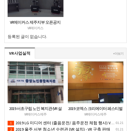
VR메이커스 제주지부 오픈공지
VR메이커스
등록된 글이 없습니다.
VR사업실적
+ 더보기
2019 서초구립 노인 복지관 (VR 설
2019 코엑스 크리에이터 페스티벌
치) - VR 구축 판매
VR체험 부스 (인기 VR 체험) - VR렌
VR메이커스제주
VR메이커스제주
탈대여 행사
2019 LG 미디어 센터 (졸음운전/ 음주운전 체험 행사) VR 체험 - VR 렌탈대여 행사
01.21
1
2019 울주 서부 청소년 수련관 (VR 설치) - VR 구축 판매
01.21
2