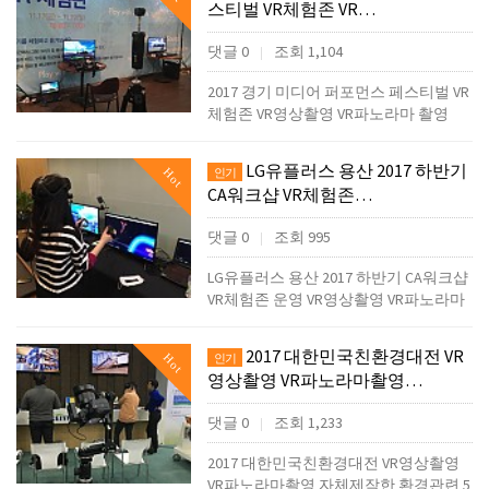
스티벌 VR체험존 VR…
댓글 0
조회 1,104
|
2017 경기 미디어 퍼포먼스 페스티벌 VR
체험존 VR영상촬영 VR파노라마 촬영
LG유플러스 용산 2017 하반기
Hot
인기
CA워크샵 VR체험존…
댓글 0
조회 995
|
LG유플러스 용산 2017 하반기 CA워크샵
VR체험존 운영 VR영상촬영 VR파노라마
2017 대한민국친환경대전 VR
Hot
인기
영상촬영 VR파노라마촬영…
댓글 0
조회 1,233
|
2017 대한민국친환경대전 VR영상촬영
VR파노라마촬영 자체제작한 환경관련 5