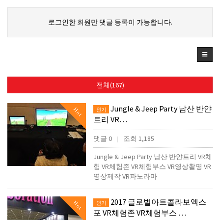
로그인한 회원만 댓글 등록이 가능합니다.
전체(167)
Jungle & Jeep Party 남산 반얀
Hot
인기
트리 VR…
댓글 0
조회 1,185
|
Jungle & Jeep Party 남산 반얀트리 VR체
험 VR체험존 VR체험부스 VR영상촬영 VR
영상제작 VR파노라마
2017 글로벌아트콜라보엑스
Hot
인기
포 VR체험존 VR체험부스 …