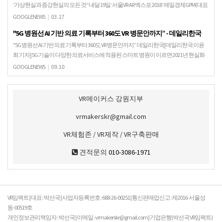
‘가상현실과 증강현실의 모든 것“ 내달 19일 ‘서울VR·AR 엑스포 2018’ 매일경제GPM(대표
박성준)은 오는 4월 19일부터 22일까지 나흘간 서울 강남구 삼성동 코엑스에서 가상현
GOOGLENEWS
|
03.17
실(VR)·증강현실(AR) …
"5G 병원선 AI 기반 의료 기록부터 360도 VR 병문안까지” - 데일리한국
"5G 병원선 AI 기반 의료 기록부터 360도 VR 병문안까지” 데일리한국[데일리한국 이윤
희 기자] 5G 기술이 다양한 의료서비스에 적용된 스마트 병원이 이르면 2021년 현실화
된다. LG유플러스와 을지재단은 1…
GOOGLENEWS
|
09.10
VR메이커스 강원지부
vrmakerskr@gmail.com
VR체험존 / VR제작 / VR구축판매
견적문의
010-3086-1971
VR임팩트 | 대표 : 박선국 | 사업자등록번호 : 688-26-00251 | 통신판매업신고 : 제2016-서울성
동-00519호
개인정보관리책임자 : 박선국 | 이메일 : vrmakerskr@gmail.com | 기업은행(박선국 VR임팩트)