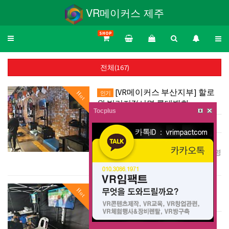
VR메이커스 제주
SHOP
Toggle
navigation
전체(167)
[VR메이커스 부산지부] 할로
Hot
인기
윈 빌리지7(서면 롯데백화…
Tocplus
댓글 0
조회 3,416
|
[VR메이커스 부산지부] 할로윈 빌리지
7(서면 롯데백화점7층)-VR체험부스 운영
(VR할로윈 공포 및 인기컨텐츠)
제6회 신풍신바람축제(영등
Hot
인기
포구-초록우산 어린이재단)Pl…
댓글 0
조회 2,778
|