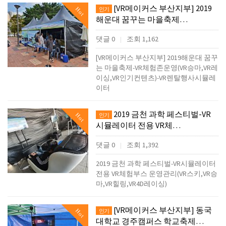
[VR메이커스 부산지부] 2019
Hot
인기
해운대 꿈꾸는 마을축제…
댓글 0
조회 1,162
|
[VR메이커스 부산지부] 2019해운대 꿈꾸
는 마을축제-VR체험존운영(VR승마,VR레
이싱,VR인기컨텐츠)-VR렌탈행사시뮬레
이터
2019 금천 과학 페스티벌-VR
Hot
인기
시뮬레이터 전용 VR체…
댓글 0
조회 1,392
|
2019 금천 과학 페스티벌-VR시뮬레이터
전용 VR체험부스 운영관리(VR스키,VR승
마,VR힐링,VR4D레이싱)
[VR메이커스 부산지부] 동국
Hot
인기
대학교 경주캠퍼스 학교축제…