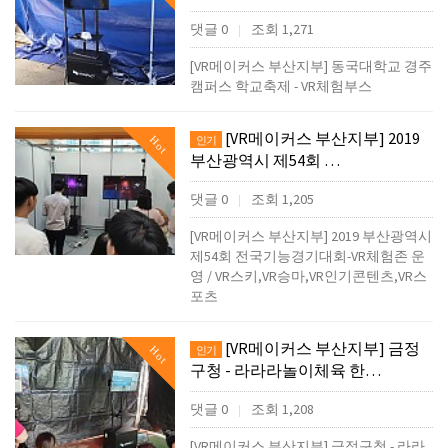
댓글 0
조회 1,271
|
[VR메이커스 부산지부] 동국대학교 경주
캠퍼스 학교축제 - VR체험부스
[VR메이커스 부산지부] 2019
Hot
인기
부산광역시 제54회 …
댓글 0
조회 1,205
|
[VR메이커스 부산지부] 2019 부산광역시
제54회 전국기능경기대회-VR체험존 운
영 / VR스키,VR승마,VR인기콘텐츠,VR스
포츠
[VR메이커스 부산지부] 금정
Hot
인기
구청 - 라라라놀이체육 한…
댓글 0
조회 1,208
|
[VR메이커스 부산지부] 금정구청 - 라라