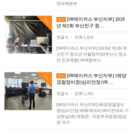
전대책본부
[VR메이커스 부산지부] 2019
Hot
인기
년 제1회 부산진구 청…
댓글 0
조회 1,819
|
[VR메이커스 부산지부] 2019년 제1회 부
산진구 청소년 어울림마당(부산시 청소
년 진로체험) VR체험부스
[VR메이커스 부산지부] (해양
Hot
인기
경찰정비창)심리안정/VR…
댓글 0
조회 1,783
|
[VR메이커스 부산지부] (해양경찰정비
창)심리안정/VR화재대피/VR지진대피 가
상현실(VR) 체험존 - 국립부곡병원(영남
권 국가