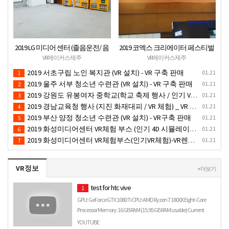
2019 LG 미디어 센터 (졸음운전/ 음
2019 코엑스 크리에이터 페스티벌
주운전 체험 행사) VR 체험 - VR 렌탈
VR체험 부스 (인기 VR 체험) - VR렌
VR메이커스제주
VR메이커스제주
대여 행사
탈대여 행사
2019 서초구립 노인 복지관 (VR 설치) - VR 구축 판매
01.21
1
2019 울주 서부 청소년 수련관 (VR 설치) - VR 구축 판매
01.21
2
2019 강원도 유봉여자 중학교(학교 축제 행사 / 인기 VR 컨텐츠 ) - VR렌탈대여 행사
01.21
3
2019 경남교육청 행사 (지진 화재대피 / VR 체험) _ VR 렌탈대여행사
01.21
4
2019 부산 양정 청소년 수련관 (VR 설치) - VR구축 판매
01.21
5
2019 화성미디어센터 VR체험 부스 (인기 4D 시뮬레이터 체험)- VR렌탈
01.21
6
2019 화성미디어센터 VR체험부스(인기VR체험)-VR렌탈대여
01.21
7
VR정보
+ 더보기
test for htc vive
1
GPU: GeForce GTX 1080 Ti CPU: AMD Ryzen 7 1800X Eight-Core
Processor Memory: 16 GB RAM (15.95 GB RAM usable) Current
res…
YOUTUBE