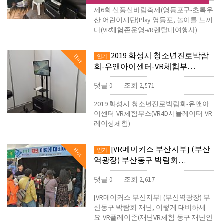
제6회 신풍신바람축제(영등포구-초록우
산 어린이재단)Play 영등포, 놀이를 느끼
다(VR체험존운영-VR렌탈대여행사)
2019 화성시 청소년진로박람
Hot
인기
회-유앤아이센터-VR체험부…
댓글 0
조회 2,571
|
2019 화성시 청소년진로박람회-유앤아
이센터-VR체험부스(VR4D시뮬레이터-VR
레이싱체험)
[VR메이커스 부산지부] (부산
Hot
인기
역광장) 부산동구 박람회…
댓글 0
조회 2,617
|
[VR메이커스 부산지부] (부산역광장) 부
산동구 박람회-재난, 이렇게 대비하세
요-VR플레이존(재난VR체험-동구 재난안