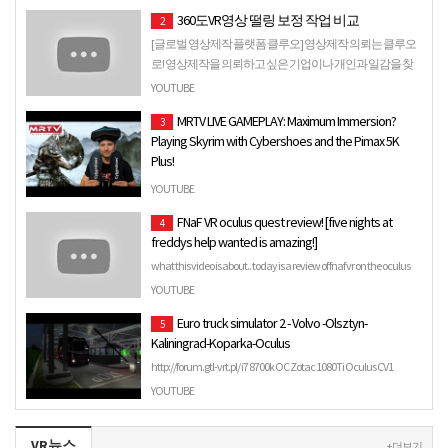
360도VR영상 떨링 보정 작업 비교
2
[글로벌 영상제작 플랫폼 클루오] 영상제작 의뢰는 클루오
로! 영상제작을 의뢰하고 싶은 기업이나 개인과 일감을 찾
는 검증된 크리에이터를 매칭...
YOUTUBE
MRTV LIVE GAMEPLAY: Maximum Immersion?
3
Playing Skyrim with Cybershoes and the Pimax 5K
Plus!
Welcome to this special live gameplay video! In the scope of my
YOUTUBE
Cybershoes review I am trying out the Cybershoes on popu…
FNaF VR oculus quest review! [five nights at
4
freddys help wanted is amazing!]
what this video is about.. today is a review of fnaf vr on the oculus
quest My discord - https://discord.gg/GYthr9F ...
YOUTUBE
Euro truck simulator 2 - Volvo -Olsztyn-
5
Kaliningrad-Koparka-Oculus
http://forum.gtl-vrt.pl/ i7 8700k OC Zotac 1080Ti Oculus CV1
T500RS Fanatec V3 TH8RS 2xSeq Shifter Seledpeed Alfa Thrust…
YOUTUBE
VR뉴스
+ 더보기