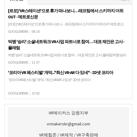
[르포] 'VR스테이션'으로 휴가 떠나보니…래프팅에서 스키까지 더위
OUT - 메트로신문
[르포] 'VR스테이션'으로 휴가 떠나보니…래프팅에서 스키까지 더위 OUT 메트로신
문"아악, 왼쪽 바위 조심해. 오른쪽으로 노 젓어." ◇ 신(新) 피서지로 떠오른 'VR 스테이
GOOGLENEWS
|
08.16
션' 지난 12일 서울 강남역 4번 …
빅뱅 '승리' 소셜네트워크 VR사업 파트너로 참여… 대표 제안은 고사 -
플래텀
빅뱅 '승리' 소셜네트워크 VR사업 파트너로 참여… 대표 제안은 고사 플래텀빅뱅 승리
(본명 이승현)가 국내 AR·VR 기업 소셜네트워크의 VR사업 파트너로 합류했다. 정식 직함
GOOGLENEWS
|
11.07
은 '크리에이티브 디렉터'. 회사에서 …
'코리아 VR 페스티벌' 개막..."최신 VR·AR 다 있네" - ZD넷 코리아
'코리아 VR 페스티벌' 개막..."최신 VR·AR 다 있네" ZD넷 코리아
GOOGLENEWS
|
10.02
VR메이커스 강원지부
vrmakerskr@gmail.com
VR체험존 / VR제작 / VR구축판매