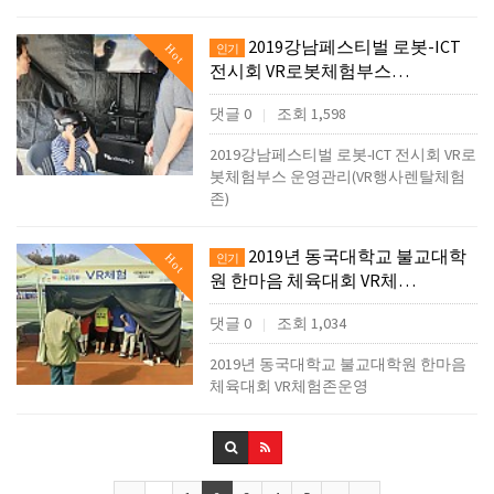
2019강남페스티벌 로봇-ICT
Hot
인기
전시회 VR로봇체험부스…
댓글 0
조회 1,598
|
2019강남페스티벌 로봇-ICT 전시회 VR로
봇체험부스 운영관리(VR행사렌탈체험
존)
2019년 동국대학교 불교대학
Hot
인기
원 한마음 체육대회 VR체…
댓글 0
조회 1,034
|
2019년 동국대학교 불교대학원 한마음
체육대회 VR체험존운영