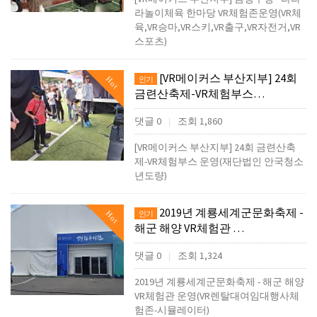
라놀이체육 한마당 VR체험존운영(VR체
육,VR승마,VR스키,VR출구,VR자전거,VR
스포츠)
[VR메이커스 부산지부] 24회
Hot
인기
금련산축제-VR체험부스…
댓글 0
조회 1,860
|
[VR메이커스 부산지부] 24회 금련산축
제-VR체험부스 운영(재단법인 안국청소
년도량)
2019년 계룡세계군문화축제 -
Hot
인기
해군 해양 VR체험관 …
댓글 0
조회 1,324
|
2019년 계룡세계군문화축제 - 해군 해양
VR체험관 운영(VR렌탈대여임대행사체
험존-시뮬레이터)